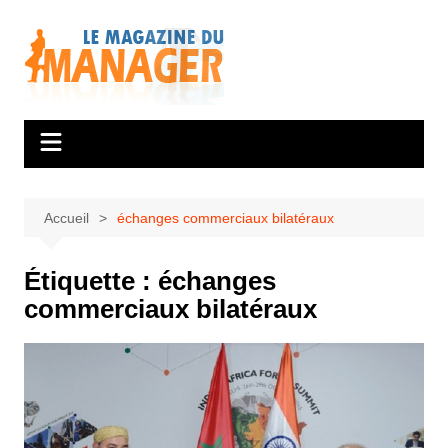
Aller
au
contenu
Accueil
échanges commerciaux bilatéraux
Étiquette :
échanges
commerciaux bilatéraux