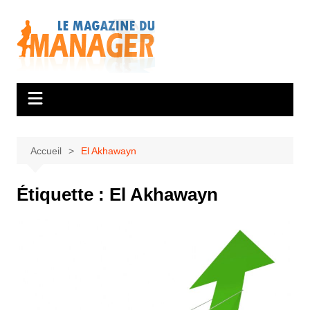
Aller
au
contenu
Accueil
El Akhawayn
Étiquette :
El Akhawayn