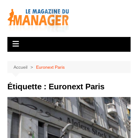
Aller
au
contenu
Accueil
Euronext Paris
Étiquette :
Euronext Paris