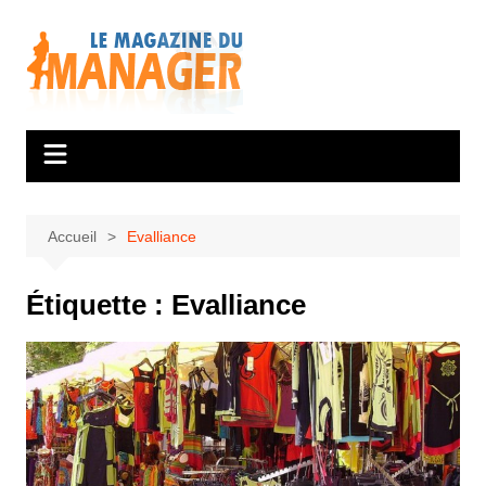
Aller
au
contenu
Accueil
Evalliance
Étiquette :
Evalliance