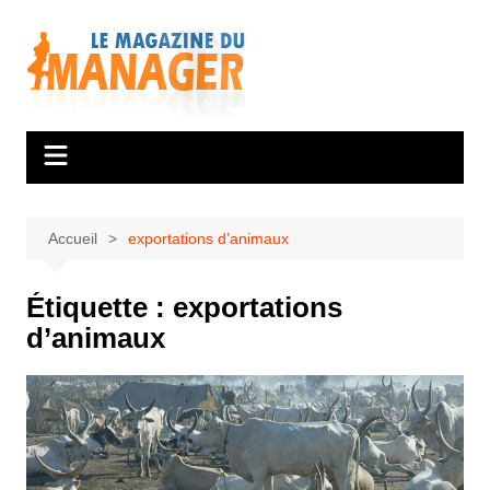
Aller
au
contenu
Accueil
exportations d’animaux
Étiquette :
exportations
d’animaux