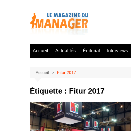
Aller
au
contenu
Accueil
Actualités
Éditorial
Interviews
Accueil
Fitur 2017
Étiquette :
Fitur 2017