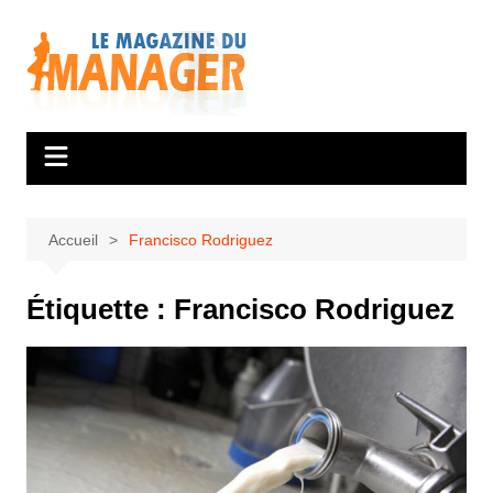
Aller
au
contenu
Accueil
Francisco Rodriguez
Étiquette :
Francisco Rodriguez