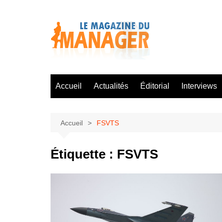
Aller
au
contenu
Accueil
Actualités
Éditorial
Interviews
Accueil
FSVTS
Étiquette :
FSVTS