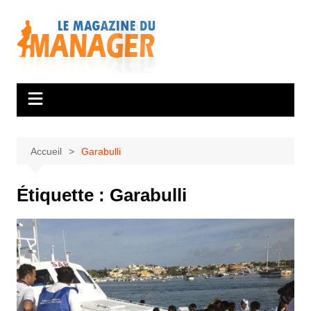
Aller
au
contenu
Accueil
Garabulli
Étiquette :
Garabulli