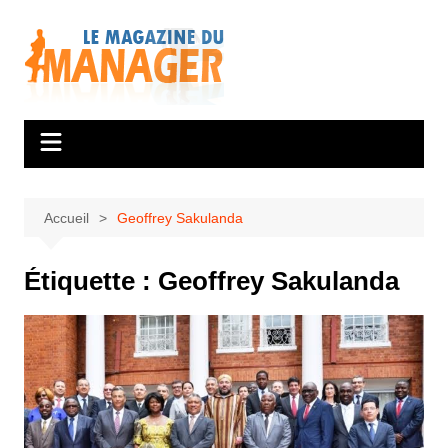
Aller
au
contenu
Accueil
Geoffrey Sakulanda
Étiquette :
Geoffrey Sakulanda