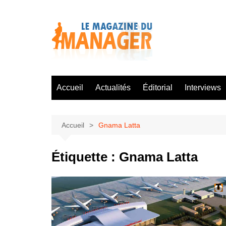
Aller
au
contenu
Accueil
Actualités
Éditorial
Interviews
Accueil
Gnama Latta
Étiquette :
Gnama Latta