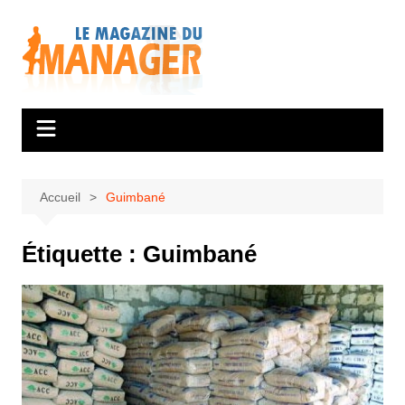
Aller
au
contenu
Accueil
Guimbané
Étiquette :
Guimbané