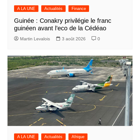
A LA UNE
Actualités
Finance
Guinée : Conakry privilégie le franc
guinéen avant l’eco de la Cédéao
Martin Levalois
3 août 2026
0
A LA UNE
Actualités
Afrique