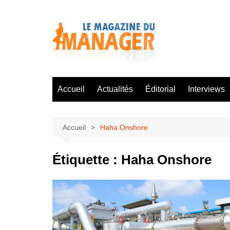
Aller
au
contenu
Accueil
Actualités
Éditorial
Interviews
Accueil
Haha Onshore
Étiquette :
Haha Onshore