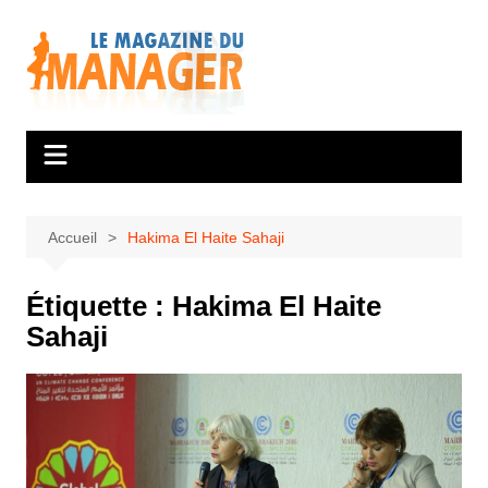
Aller
au
contenu
Accueil
Hakima El Haite Sahaji
Étiquette :
Hakima El Haite
Sahaji