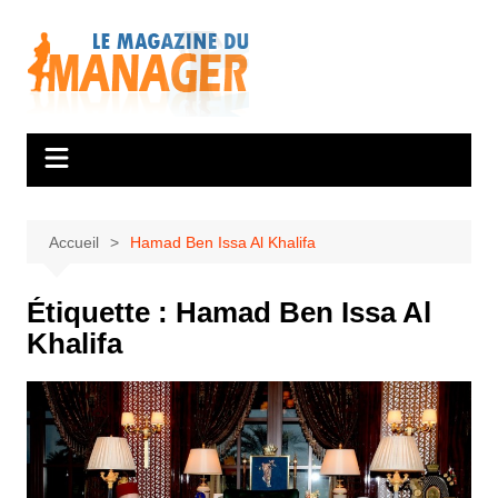
Aller
au
contenu
Accueil
Hamad Ben Issa Al Khalifa
Étiquette :
Hamad Ben Issa Al
Khalifa