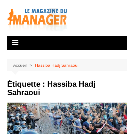
Aller
au
contenu
Accueil
Hassiba Hadj Sahraoui
Étiquette :
Hassiba Hadj
Sahraoui