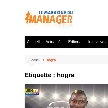
Aller
au
contenu
Accueil
Actualités
Éditorial
Interviews
Accueil
hogra
Étiquette :
hogra