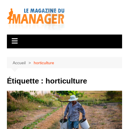
Aller
au
contenu
Accueil
horticulture
Étiquette :
horticulture