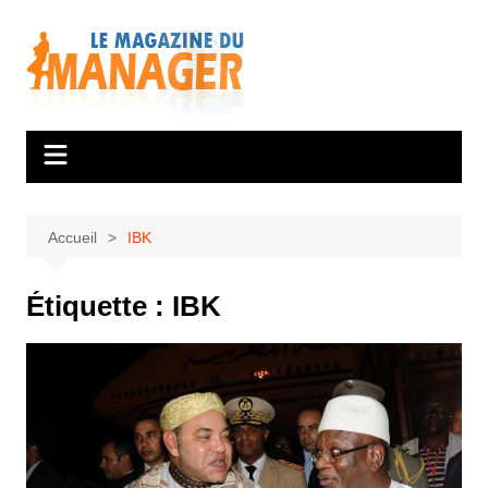
Aller
au
contenu
Accueil
IBK
Étiquette :
IBK