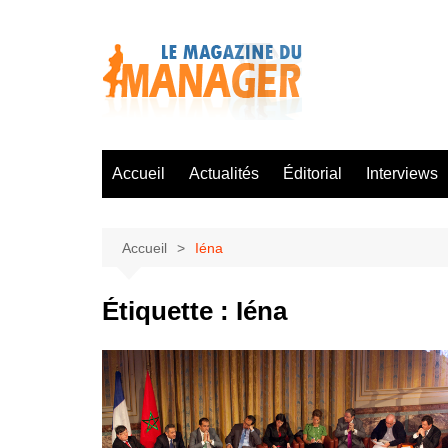
Aller
au
contenu
Accueil
Actualités
Éditorial
Interviews
Accueil
Iéna
Étiquette :
Iéna