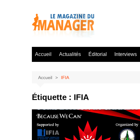
Aller
au
contenu
Accueil
Actualités
Éditorial
Interviews
Accueil
IFIA
Étiquette :
IFIA