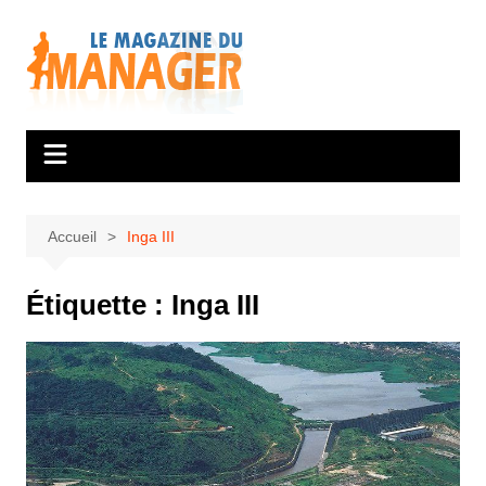
Aller
au
contenu
Accueil
Inga III
Étiquette :
Inga III