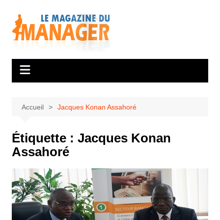
Aller
au
contenu
Accueil
Jacques Konan Assahoré
Étiquette :
Jacques Konan
Assahoré