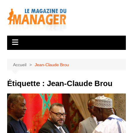
Aller
au
contenu
Accueil
Jean-Claude Brou
Étiquette :
Jean-Claude Brou