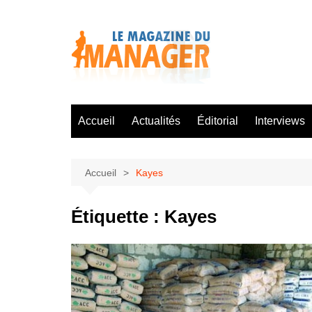
Aller
au
contenu
Accueil
Actualités
Éditorial
Interviews
Accueil
Kayes
Étiquette :
Kayes