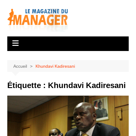
Aller
au
contenu
Accueil
Khundavi Kadiresani
Étiquette :
Khundavi Kadiresani