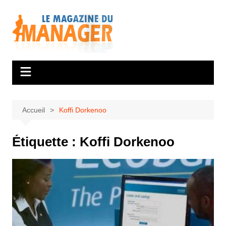
Aller
au
contenu
Accueil
Koffi Dorkenoo
Étiquette :
Koffi Dorkenoo