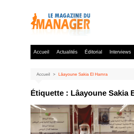
Aller
au
contenu
Accueil
Actualités
Éditorial
Interviews
Accueil
Lâayoune Sakia El Hamra
Étiquette :
Lâayoune Sakia 