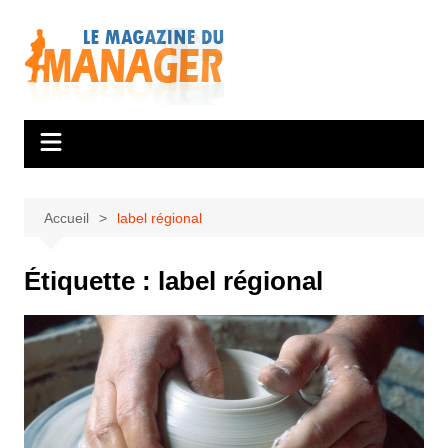
Aller
au
contenu
Accueil
label régional
Étiquette :
label régional