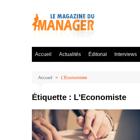
Aller
au
contenu
Accueil
Actualités
Éditorial
Interviews
Accueil
L’Economiste
Étiquette :
L’Economiste