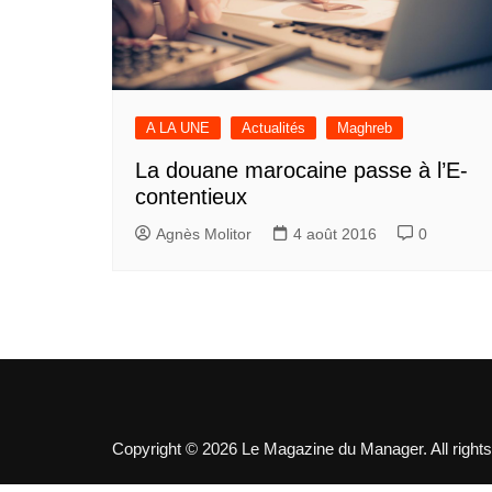
A LA UNE
Actualités
Maghreb
La douane marocaine passe à l’E-
contentieux
Agnès Molitor
4 août 2016
0
Copyright © 2026 Le Magazine du Manager. All rights