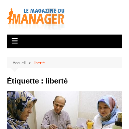
Aller
au
contenu
Accueil
liberté
Étiquette :
liberté