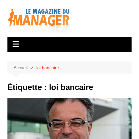
Aller
au
contenu
Accueil
loi bancaire
Étiquette :
loi bancaire