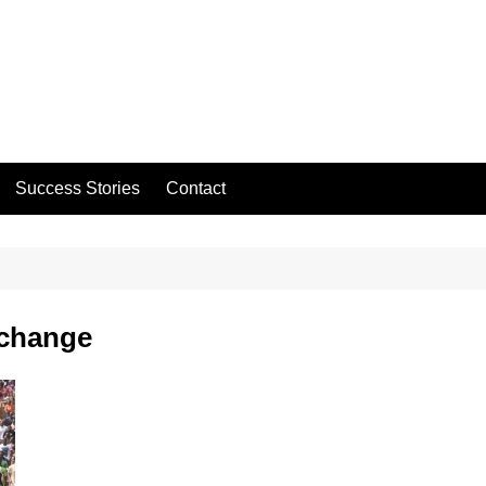
Success Stories
Contact
xchange