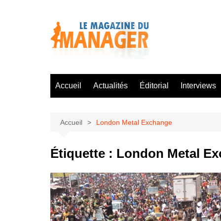
Aller
au
contenu
Accueil
Actualités
Éditorial
Interviews
Accueil
London Metal Exchange
Étiquette :
London Metal E