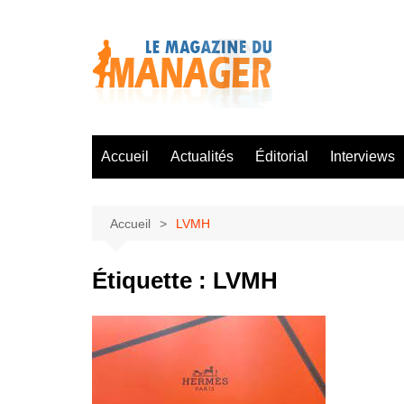
Aller
au
contenu
Accueil
Actualités
Éditorial
Interviews
Accueil
LVMH
Étiquette :
LVMH