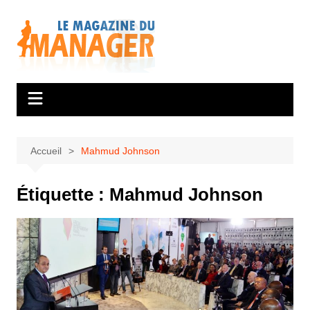
Aller
au
contenu
Accueil
Mahmud Johnson
Étiquette :
Mahmud Johnson