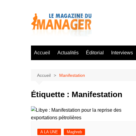
Aller
au
contenu
Accueil
Actualités
Éditorial
Interviews
Accueil
Manifestation
Étiquette :
Manifestation
A LA UNE
Maghreb