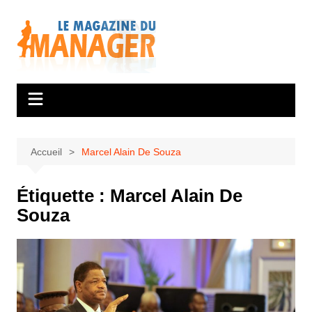
Aller
au
contenu
Accueil
Marcel Alain De Souza
Étiquette :
Marcel Alain De
Souza