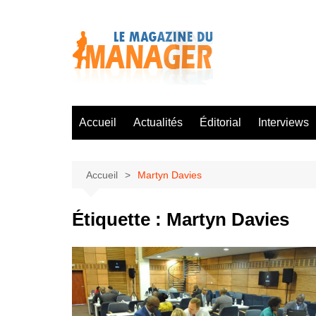
Aller
au
contenu
Accueil
Actualités
Éditorial
Interviews
Accueil
Martyn Davies
Étiquette :
Martyn Davies