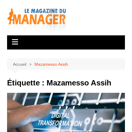
Aller
au
contenu
Accueil
Mazamesso Assih
Étiquette :
Mazamesso Assih