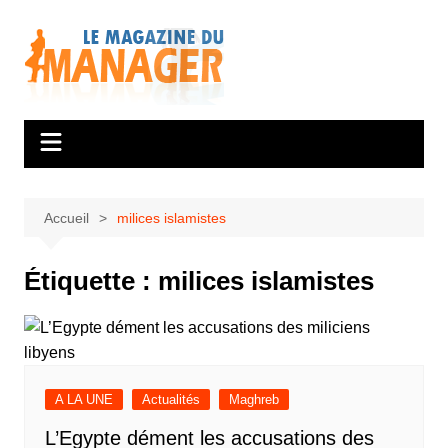
Aller
au
contenu
Accueil
milices islamistes
Étiquette :
milices islamistes
A LA UNE
Actualités
Maghreb
L’Egypte dément les accusations des