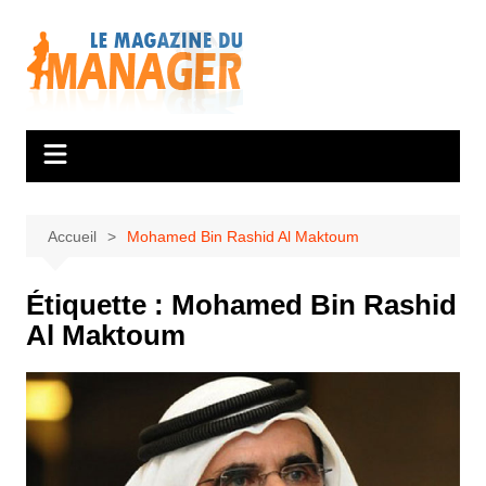
Aller
au
contenu
Accueil
Mohamed Bin Rashid Al Maktoum
Étiquette :
Mohamed Bin Rashid
Al Maktoum