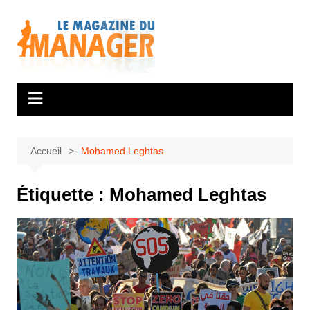
Aller
au
contenu
Accueil
Mohamed Leghtas
Étiquette :
Mohamed Leghtas