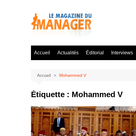
Aller
au
contenu
Accueil
Actualités
Éditorial
Interviews
Accueil
Mohammed V
Étiquette :
Mohammed V