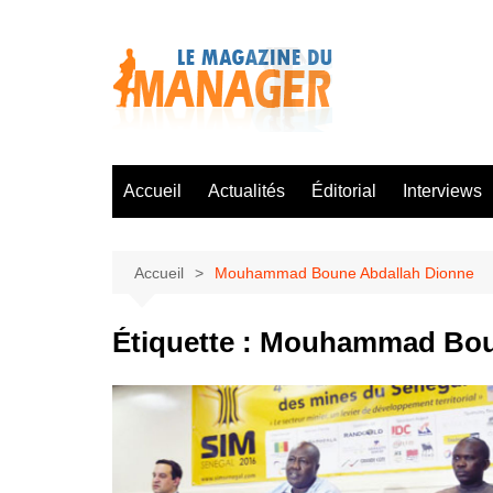
Aller
au
contenu
Accueil
Actualités
Éditorial
Interviews
Accueil
Mouhammad Boune Abdallah Dionne
Étiquette :
Mouhammad Boun