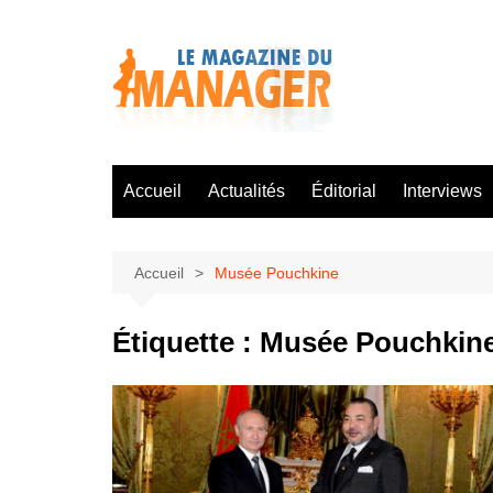
Aller
au
contenu
Accueil
Actualités
Éditorial
Interviews
Accueil
Musée Pouchkine
Étiquette :
Musée Pouchkin