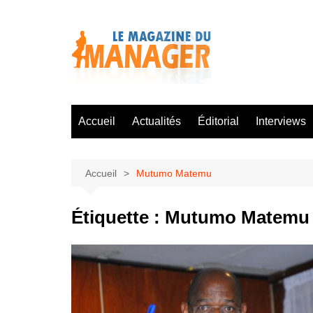
Aller
au
contenu
Accueil
Actualités
Éditorial
Interviews
Accueil
Mutumo Matemu
Étiquette :
Mutumo Matemu