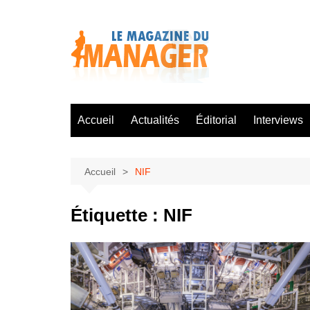
Aller
au
contenu
Accueil
Actualités
Éditorial
Interviews
Accueil
NIF
Étiquette :
NIF