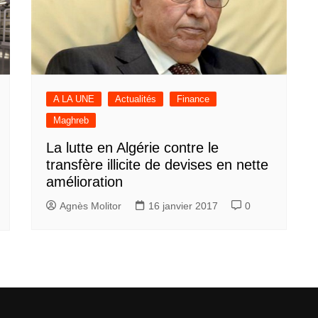
A LA UNE
Actualités
Finance
Maghreb
La lutte en Algérie contre le
transfère illicite de devises en nette
amélioration
Agnès Molitor
16 janvier 2017
0