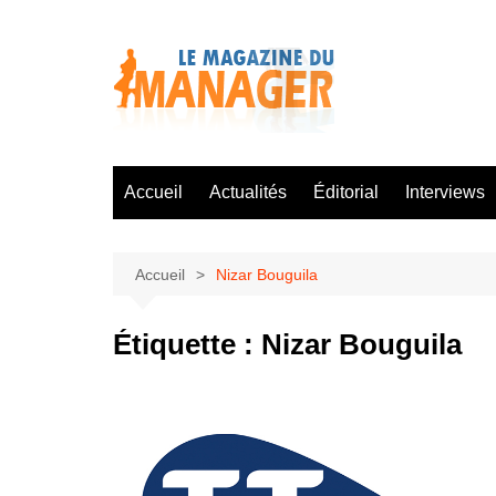
Aller
au
contenu
Accueil
Actualités
Éditorial
Interviews
Accueil
Nizar Bouguila
Étiquette :
Nizar Bouguila