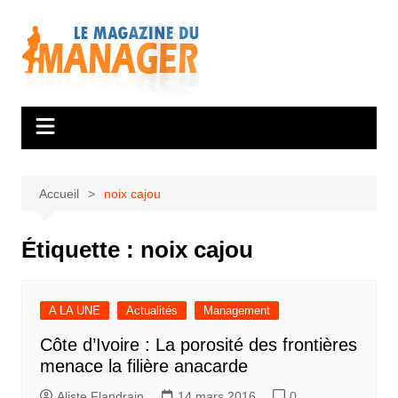
Aller
au
contenu
Accueil
noix cajou
Étiquette :
noix cajou
A LA UNE
Actualités
Management
Côte d’Ivoire : La porosité des frontières
menace la filière anacarde
Aliste Flandrain
14 mars 2016
0